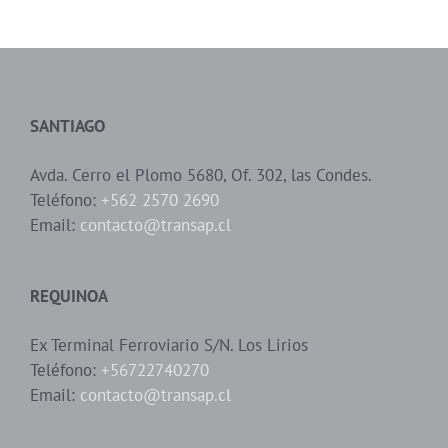
SANTIAGO
Avda. Cerro el Plomo 5680, Of. 302, las Condes.
Teléfono:
+562 2570 2690
Email:
contacto@transap.cl
REQUINOA
Ex Terminal Ferroviario S/N. Los Lirios
Teléfono:
+56722740270
Email:
contacto@transap.cl