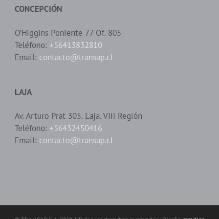
CONCEPCIÓN
O’Higgins Poniente 77 Of. 805
Teléfono:
+56413832810
Email:
contacto@transap.cl
LAJA
Av. Arturo Prat 305. Laja. VIII Región
Teléfono:
+56432450416
Email:
contacto@transap.cl